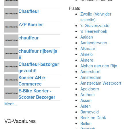
Plaats
Chauffeur
Zwolle (Verwijder
selectie)
ZZP Koerier
's-Gravenzande
's-Heerenhoek
Aalden
chauffeur
Aarlanderveen
Alkmaar
chauffeur rijbewijs
Almelo
B
Almere
Chauffeur-bezorger
Alphen aan den Rijn
gezocht!
Amersfoort
Koerier AH e-
Amsterdam
Amsterdam Westpoort
Commerce
Apeldoorn
Delivery
E-Bike Koerier -
Arnhem
Scooter Bezorger
Assen
Meer...
Asten
Barneveld
Beek en Donk
VC-Vacatures
Beilen