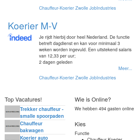
Chauffeur-Koerier
Zwolle
JobIndustries
Koerier M-V
Je rijdt hierbij door heel Nederland. De functie
betreft dagdienst en kan voor minimaal 3
weken worden ingevuld. Een uitstekend salaris
van 12,33 per uur;
2 dagen geleden
Meer...
Chauffeur-Koerier
Zwolle
JobIndustries
Top Vacatures!
Wie is Online?
We hebben 494 gasten online
Trekker chauffeur -
smalle spoorpaden
Kies
Chauffeur
bakwagen
Functie
horecadistributie
Koerier auto
Chauffeur-Koerier