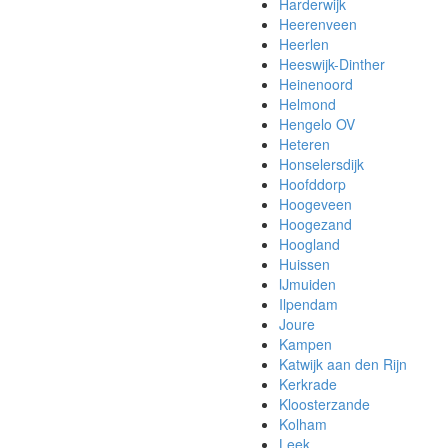
Harderwijk
Heerenveen
Heerlen
Heeswijk-Dinther
Heinenoord
Helmond
Hengelo OV
Heteren
Honselersdijk
Hoofddorp
Hoogeveen
Hoogezand
Hoogland
Huissen
IJmuiden
Ilpendam
Joure
Kampen
Katwijk aan den Rijn
Kerkrade
Kloosterzande
Kolham
Leek