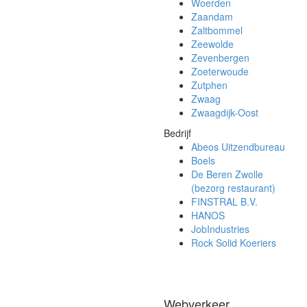
Woerden
Zaandam
Zaltbommel
Zeewolde
Zevenbergen
Zoeterwoude
Zutphen
Zwaag
Zwaagdijk-Oost
Bedrijf
Abeos Uitzendbureau
Boels
De Beren Zwolle
(bezorg restaurant)
FINSTRAL B.V.
HANOS
JobIndustries
Rock Solid Koeriers
Webverkeer