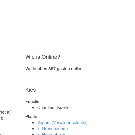
Wie is Online?
We hebben 357 gasten online
Kies
Functie
Chauffeur-Koerier
het al)
Plaats
 8
Veghel (Verwijder selectie)
's-Gravenzande
's-Heerenhoek