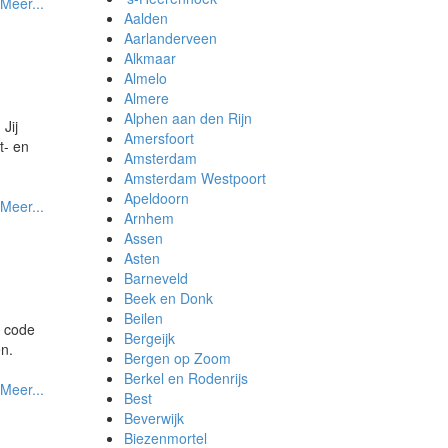
Meer...
Aalden
Aarlanderveen
Alkmaar
Almelo
Almere
Alphen aan den Rijn
 Jij
Amersfoort
t- en
Amsterdam
Amsterdam Westpoort
Apeldoorn
Meer...
Arnhem
Assen
Asten
Barneveld
Beek en Donk
Beilen
e code
Bergeijk
n.
Bergen op Zoom
Berkel en Rodenrijs
Meer...
Best
Beverwijk
Biezenmortel