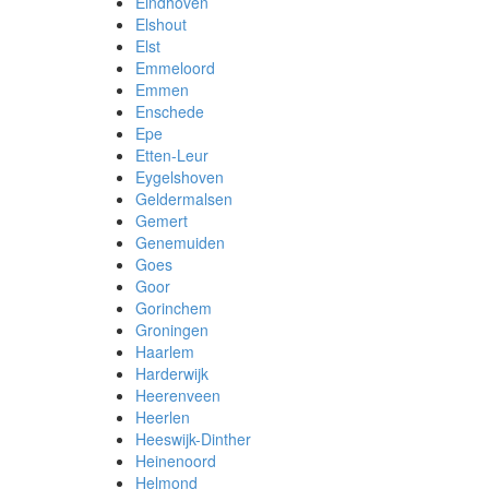
Eindhoven
Elshout
Elst
Emmeloord
Emmen
Enschede
Epe
Etten-Leur
Eygelshoven
Geldermalsen
Gemert
Genemuiden
Goes
Goor
Gorinchem
Groningen
Haarlem
Harderwijk
Heerenveen
Heerlen
Heeswijk-Dinther
Heinenoord
Helmond