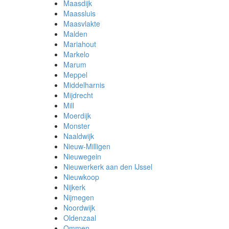
Maasdijk
Maassluis
Maasvlakte
Malden
Mariahout
Markelo
Marum
Meppel
Middelharnis
Mijdrecht
Mill
Moerdijk
Monster
Naaldwijk
Nieuw-Milligen
Nieuwegein
Nieuwerkerk aan den IJssel
Nieuwkoop
Nijkerk
Nijmegen
Noordwijk
Oldenzaal
Ommen