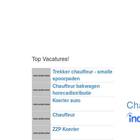
Top Vacatures!
Trekker chauffeur - smalle
spoorpaden
Chauffeur bakwagen
horecadistributie
Koerier auto
Ch
Chauffeur
ZZP Koerier