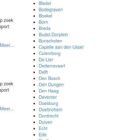
Bladel
Bodegraven
Boekel
op zoek
Born
sport
Breda
Budel-Dorplein
Bunschoten
Meer...
Capelle aan den IJssel
Culemborg
De Lier
Dedemsvaart
Delft
Den Bosch
op zoek
Den Dungen
sport
Den Haag
Deventer
Doesburg
Meer...
Doetinchem
Dordrecht
Duiven
Echt
Ede