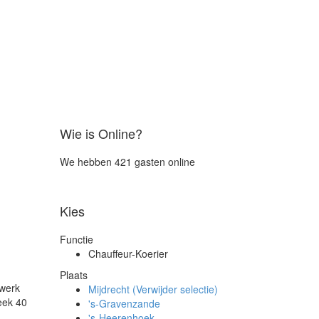
Wie is Online?
We hebben 421 gasten online
Kies
Functie
Chauffeur-Koerier
Plaats
lwerk
Mijdrecht (Verwijder selectie)
eek 40
's-Gravenzande
's-Heerenhoek