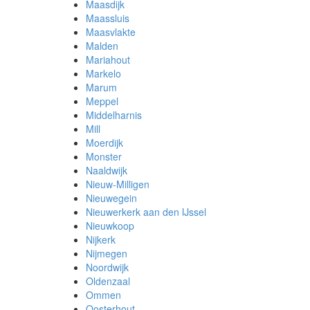
Maasdijk
Maassluis
Maasvlakte
Malden
Mariahout
Markelo
Marum
Meppel
Middelharnis
Mill
Moerdijk
Monster
Naaldwijk
Nieuw-Milligen
Nieuwegein
Nieuwerkerk aan den IJssel
Nieuwkoop
Nijkerk
Nijmegen
Noordwijk
Oldenzaal
Ommen
Oosterhout