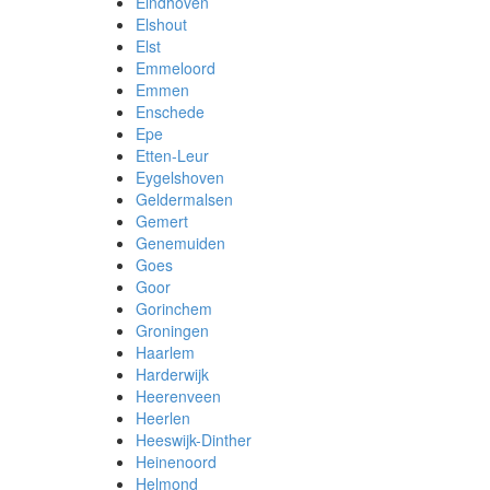
Eindhoven
Elshout
Elst
Emmeloord
Emmen
Enschede
Epe
Etten-Leur
Eygelshoven
Geldermalsen
Gemert
Genemuiden
Goes
Goor
Gorinchem
Groningen
Haarlem
Harderwijk
Heerenveen
Heerlen
Heeswijk-Dinther
Heinenoord
Helmond