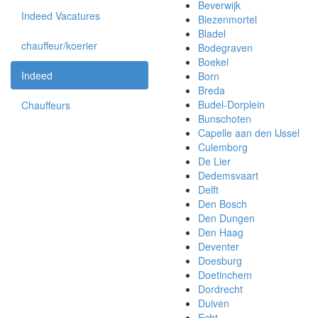
Beverwijk
Indeed Vacatures
Biezenmortel
Bladel
chauffeur/koerier
Bodegraven
Boekel
Indeed
Born
Breda
Budel-Dorplein
Chauffeurs
Bunschoten
Capelle aan den IJssel
Culemborg
De Lier
Dedemsvaart
Delft
Den Bosch
Den Dungen
Den Haag
Deventer
Doesburg
Doetinchem
Dordrecht
Duiven
Echt