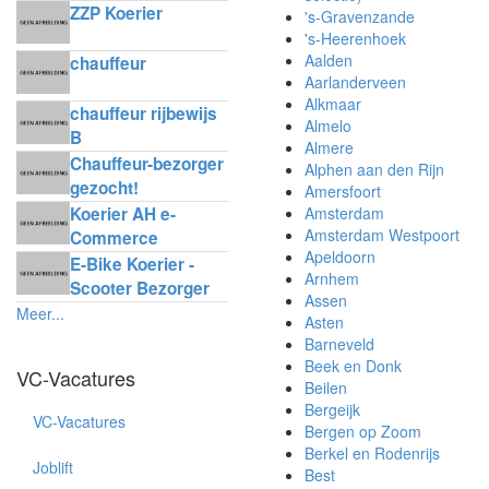
ZZP Koerier
's-Gravenzande
's-Heerenhoek
Aalden
chauffeur
Aarlanderveen
Alkmaar
chauffeur rijbewijs
Almelo
B
Almere
Chauffeur-bezorger
Alphen aan den Rijn
gezocht!
Amersfoort
Koerier AH e-
Amsterdam
Amsterdam Westpoort
Commerce
Apeldoorn
Delivery
E-Bike Koerier -
Arnhem
Scooter Bezorger
Assen
Meer...
Asten
Barneveld
Beek en Donk
VC-Vacatures
Beilen
Bergeijk
VC-Vacatures
Bergen op Zoom
Berkel en Rodenrijs
Joblift
Best