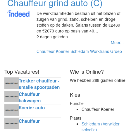
Chauffeur grind auto (C)
De werkzaamheden bestaan uit het blazen of
zuigen van grind, zand, schelpen en droge
stoffen op de daken. Salaris tussen de €2469
en €2670 euro op basis van 40…
2 dagen geleden
Meer...
Chauffeur-Koerier
Schiedam
Worktrans Groep
Top Vacatures!
Wie is Online?
We hebben 288 gasten online
Trekker chauffeur -
smalle spoorpaden
Kies
Chauffeur
bakwagen
Functie
horecadistributie
Koerier auto
Chauffeur-Koerier
Plaats
Chauffeur
Schiedam (Verwijder
selectie)