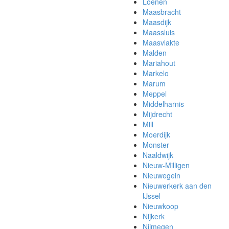
Loenen
Maasbracht
Maasdijk
Maassluis
Maasvlakte
Malden
Mariahout
Markelo
Marum
Meppel
Middelharnis
Mijdrecht
Mill
Moerdijk
Monster
Naaldwijk
Nieuw-Milligen
Nieuwegein
Nieuwerkerk aan den
IJssel
Nieuwkoop
Nijkerk
Nijmegen