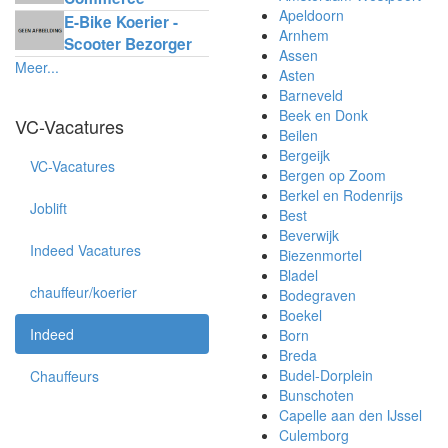
Apeldoorn
Delivery
E-Bike Koerier -
Arnhem
Scooter Bezorger
Assen
Meer...
Asten
Barneveld
Beek en Donk
VC-Vacatures
Beilen
Bergeijk
VC-Vacatures
Bergen op Zoom
Berkel en Rodenrijs
Joblift
Best
Beverwijk
Indeed Vacatures
Biezenmortel
Bladel
chauffeur/koerier
Bodegraven
Boekel
Indeed
Born
Breda
Budel-Dorplein
Chauffeurs
Bunschoten
Capelle aan den IJssel
Culemborg