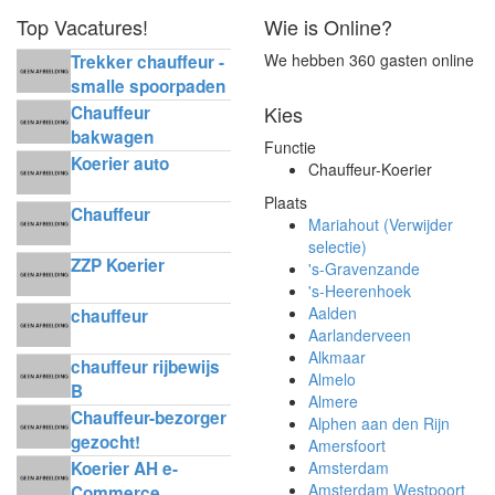
Top Vacatures!
Wie is Online?
We hebben 360 gasten online
Trekker chauffeur -
smalle spoorpaden
Kies
Chauffeur
bakwagen
Functie
horecadistributie
Koerier auto
Chauffeur-Koerier
Plaats
Chauffeur
Mariahout (Verwijder
selectie)
ZZP Koerier
's-Gravenzande
's-Heerenhoek
Aalden
chauffeur
Aarlanderveen
Alkmaar
chauffeur rijbewijs
Almelo
B
Almere
Chauffeur-bezorger
Alphen aan den Rijn
gezocht!
Amersfoort
Koerier AH e-
Amsterdam
Amsterdam Westpoort
Commerce