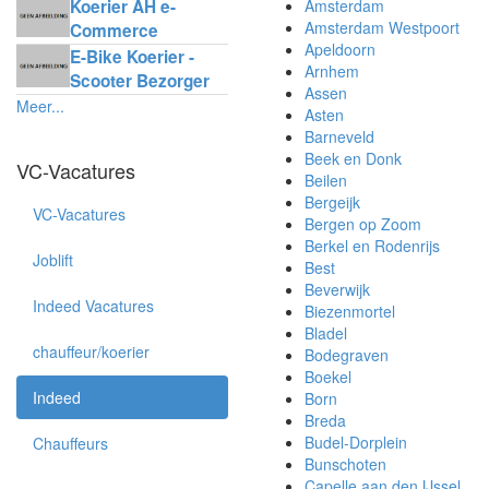
Koerier AH e-
Amsterdam
Amsterdam Westpoort
Commerce
Apeldoorn
Delivery
E-Bike Koerier -
Arnhem
Scooter Bezorger
Assen
Meer...
Asten
Barneveld
Beek en Donk
VC-Vacatures
Beilen
Bergeijk
VC-Vacatures
Bergen op Zoom
Berkel en Rodenrijs
Joblift
Best
Beverwijk
Indeed Vacatures
Biezenmortel
Bladel
chauffeur/koerier
Bodegraven
Boekel
Indeed
Born
Breda
Budel-Dorplein
Chauffeurs
Bunschoten
Capelle aan den IJssel