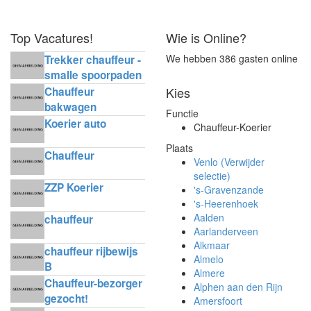
Top Vacatures!
Wie is Online?
We hebben 386 gasten online
Trekker chauffeur -
smalle spoorpaden
Kies
Chauffeur
bakwagen
Functie
horecadistributie
Koerier auto
Chauffeur-Koerier
Plaats
Chauffeur
Venlo (Verwijder
selectie)
ZZP Koerier
's-Gravenzande
's-Heerenhoek
Aalden
chauffeur
Aarlanderveen
Alkmaar
chauffeur rijbewijs
Almelo
B
Almere
Chauffeur-bezorger
Alphen aan den Rijn
gezocht!
Amersfoort