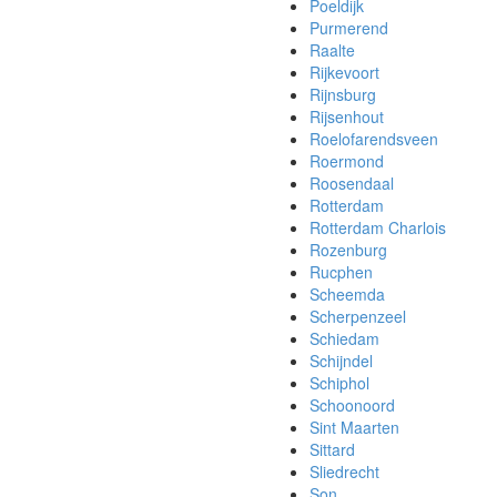
Poeldijk
Purmerend
Raalte
Rijkevoort
Rijnsburg
Rijsenhout
Roelofarendsveen
Roermond
Roosendaal
Rotterdam
Rotterdam Charlois
Rozenburg
Rucphen
Scheemda
Scherpenzeel
Schiedam
Schijndel
Schiphol
Schoonoord
Sint Maarten
Sittard
Sliedrecht
Son