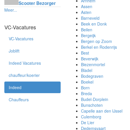
Arnhem
Scooter Bezorger
Assen
Meer...
Asten
Barneveld
Beek en Donk
VC-Vacatures
Beilen
Bergeijk
VC-Vacatures
Bergen op Zoom
Berkel en Rodenrijs
Joblift
Best
Beverwijk
Indeed Vacatures
Biezenmortel
Bladel
chauffeur/koerier
Bodegraven
Boekel
Indeed
Born
Breda
Budel-Dorplein
Chauffeurs
Bunschoten
Capelle aan den IJssel
Culemborg
De Lier
Dedemsvaart