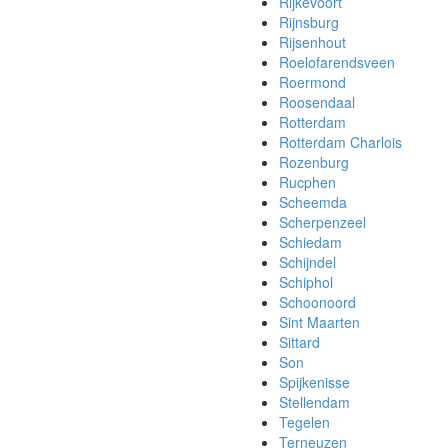
Rijkevoort
Rijnsburg
Rijsenhout
Roelofarendsveen
Roermond
Roosendaal
Rotterdam
Rotterdam Charlois
Rozenburg
Rucphen
Scheemda
Scherpenzeel
Schiedam
Schijndel
Schiphol
Schoonoord
Sint Maarten
Sittard
Son
Spijkenisse
Stellendam
Tegelen
Terneuzen