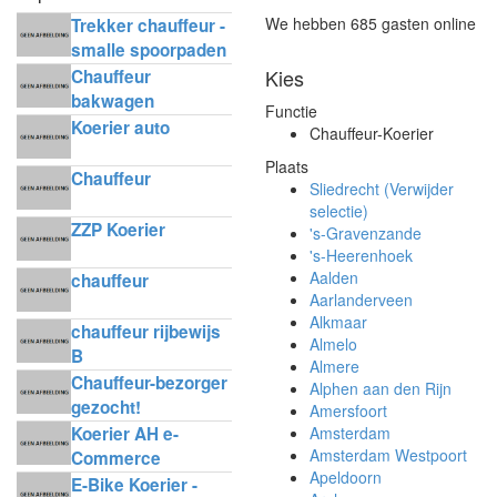
We hebben 685 gasten online
Trekker chauffeur -
smalle spoorpaden
Kies
Chauffeur
bakwagen
Functie
horecadistributie
Koerier auto
Chauffeur-Koerier
Plaats
Chauffeur
Sliedrecht (Verwijder
selectie)
ZZP Koerier
's-Gravenzande
's-Heerenhoek
Aalden
chauffeur
Aarlanderveen
Alkmaar
chauffeur rijbewijs
Almelo
B
Almere
Chauffeur-bezorger
Alphen aan den Rijn
gezocht!
Amersfoort
Koerier AH e-
Amsterdam
Amsterdam Westpoort
Commerce
Apeldoorn
Delivery
E-Bike Koerier -