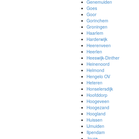
Genemuiden
Goes
Goor
Gorinchem
Groningen
Haarlem
Harderwijk
Heerenveen
Heerlen
Heeswijk-Dinther
Heinenoord
Helmond
Hengelo OV
Heteren
Honselersdijk
Hoofddorp
Hoogeveen
Hoogezand
Hoogland
Huissen
IJmuiden
Ilpendam
Joure