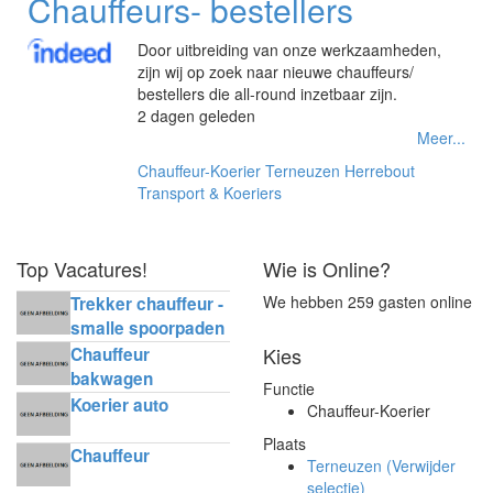
Chauffeurs- bestellers
Door uitbreiding van onze werkzaamheden,
zijn wij op zoek naar nieuwe chauffeurs/
bestellers die all-round inzetbaar zijn.
2 dagen geleden
Meer...
Chauffeur-Koerier
Terneuzen
Herrebout
Transport & Koeriers
Top Vacatures!
Wie is Online?
We hebben 259 gasten online
Trekker chauffeur -
smalle spoorpaden
Kies
Chauffeur
bakwagen
Functie
horecadistributie
Koerier auto
Chauffeur-Koerier
Plaats
Chauffeur
Terneuzen (Verwijder
selectie)