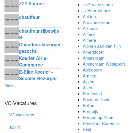
ZZP Koerier
's-Gravenzande
's-Heerenhoek
Aalden
chauffeur
Aarlanderveen
Alkmaar
chauffeur rijbewijs
Almelo
B
Almere
Chauffeur-bezorger
Alphen aan den Rijn
gezocht!
Amersfoort
Koerier AH e-
Amsterdam
Amsterdam Westpoort
Commerce
Apeldoorn
Delivery
E-Bike Koerier -
Arnhem
Scooter Bezorger
Assen
Meer...
Asten
Barneveld
Beek en Donk
VC-Vacatures
Beilen
Bergeijk
VC-Vacatures
Bergen op Zoom
Berkel en Rodenrijs
Joblift
Best