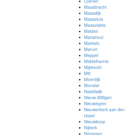
Loenen
Maasbracht
Maasdijk
Maassluis
Maasvlakte
Malden
Mariahout
Markelo
Marum
Meppel
Middelharnis
Mijdrecht
Mill
Moerdijk
Monster
Naaldwijk
Nieuw-Milligen
Nieuwegein
Nieuwerkerk aan den
IJssel
Nieuwkoop
Nijkerk
Nijmegen