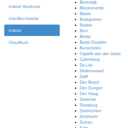
Beverwijk
Indeed Vacatures
Biezenmortel
Bladel
chauffeur/koerier
Bodegraven
Boekel
Indeed
Born
Breda
Budel-Dorplein
Chauffeurs
Bunschoten
Capelle aan den IJssel
Culemborg
De Lier
Dedemsvaart
Delft
Den Bosch
Den Dungen
Den Haag
Deventer
Doesburg
Doetinchem
Dordrecht
Duiven
Echt