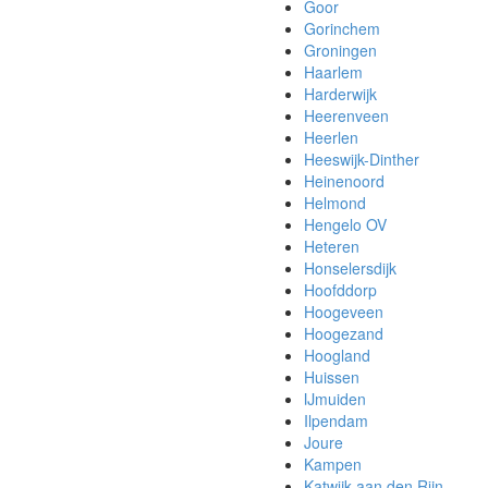
Goor
Gorinchem
Groningen
Haarlem
Harderwijk
Heerenveen
Heerlen
Heeswijk-Dinther
Heinenoord
Helmond
Hengelo OV
Heteren
Honselersdijk
Hoofddorp
Hoogeveen
Hoogezand
Hoogland
Huissen
IJmuiden
Ilpendam
Joure
Kampen
Katwijk aan den Rijn