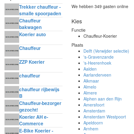
We hebben 349 gasten online
Trekker chauffeur -
smalle spoorpaden
Kies
Chauffeur
bakwagen
Functie
horecadistributie
Koerier auto
Chauffeur-Koerier
Plaats
Chauffeur
Delft (Verwijder selectie)
's-Gravenzande
ZZP Koerier
's-Heerenhoek
Aalden
Aarlanderveen
chauffeur
Alkmaar
Almelo
chauffeur rijbewijs
Almere
B
Alphen aan den Rijn
Chauffeur-bezorger
Amersfoort
gezocht!
Amsterdam
Koerier AH e-
Amsterdam Westpoort
Apeldoorn
Commerce
Arnhem
Delivery
E-Bike Koerier -