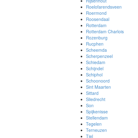
Rijsenhout
Roelofarendsveen
Roermond
Roosendaal
Rotterdam
Rotterdam Charlois
Rozenburg
Rucphen
Scheemda
Scherpenzeel
Schiedam
Schijndel
Schiphol
Schoonoord
Sint Maarten
Sittard
Sliedrecht
Son
Spijkenisse
Stellendam
Tegelen
Terneuzen
Tiel