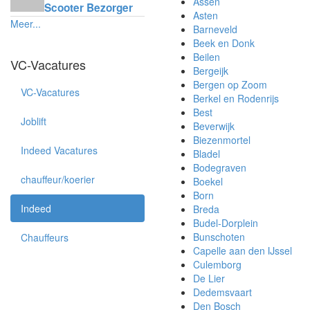
Assen
Scooter Bezorger
Asten
Meer...
Barneveld
Beek en Donk
Beilen
VC-Vacatures
Bergeijk
Bergen op Zoom
VC-Vacatures
Berkel en Rodenrijs
Best
Joblift
Beverwijk
Biezenmortel
Indeed Vacatures
Bladel
Bodegraven
chauffeur/koerier
Boekel
Born
Indeed
Breda
Budel-Dorplein
Bunschoten
Chauffeurs
Capelle aan den IJssel
Culemborg
De Lier
Dedemsvaart
Den Bosch