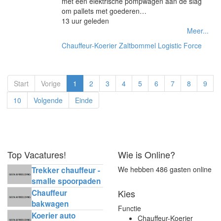
met een elektrische pompwagen aan de slag
om pallets met goederen…
13 uur geleden
Meer...
Chauffeur-Koerier
Zaltbommel
Logistic Force
Start
Vorige
1
2
3
4
5
6
7
8
9
10
Volgende
Einde
Top Vacatures!
Wie is Online?
We hebben 486 gasten online
Trekker chauffeur -
smalle spoorpaden
Kies
Chauffeur
bakwagen
Functie
horecadistributie
Koerier auto
Chauffeur-Koerier