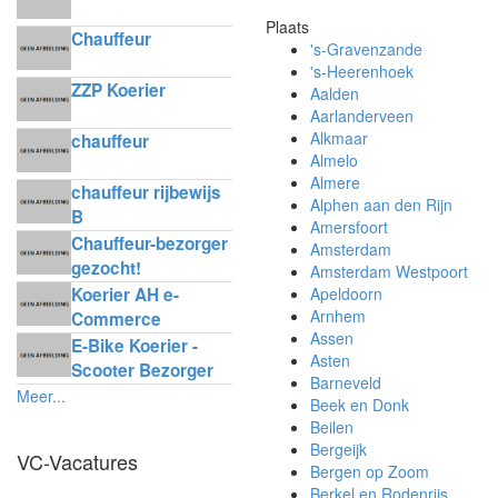
Plaats
Chauffeur
's-Gravenzande
's-Heerenhoek
ZZP Koerier
Aalden
Aarlanderveen
Alkmaar
chauffeur
Almelo
Almere
chauffeur rijbewijs
Alphen aan den Rijn
B
Amersfoort
Chauffeur-bezorger
Amsterdam
gezocht!
Amsterdam Westpoort
Koerier AH e-
Apeldoorn
Arnhem
Commerce
Assen
Delivery
E-Bike Koerier -
Asten
Scooter Bezorger
Barneveld
Meer...
Beek en Donk
Beilen
Bergeijk
VC-Vacatures
Bergen op Zoom
Berkel en Rodenrijs