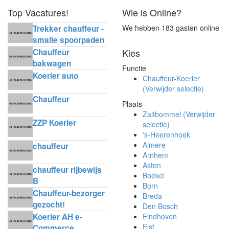
Top Vacatures!
Wie is Online?
We hebben 183 gasten online
Trekker chauffeur -
smalle spoorpaden
Kies
Chauffeur
bakwagen
Functie
horecadistributie
Koerier auto
Chauffeur-Koerier
(Verwijder selectie)
Chauffeur
Plaats
Zaltbommel (Verwijder
ZZP Koerier
selectie)
's-Heerenhoek
Almere
chauffeur
Arnhem
Asten
chauffeur rijbewijs
Boekel
B
Born
Chauffeur-bezorger
Breda
gezocht!
Den Bosch
Koerier AH e-
Eindhoven
Elst
Commerce