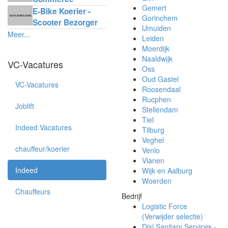
Gemert
Delivery
E-Bike Koerier -
Gorinchem
Scooter Bezorger
IJmuiden
Meer...
Leiden
Moerdijk
Naaldwijk
VC-Vacatures
Oss
Oud Gastel
VC-Vacatures
Roosendaal
Rucphen
Joblift
Stellendam
Tiel
Indeed Vacatures
Tilburg
Veghel
chauffeur/koerier
Venlo
Vianen
Indeed
Wijk en Aalburg
Woerden
Chauffeurs
Bedrijf
Logistic Force
(Verwijder selectie)
Dixi Sanitary Services -