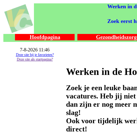
Werken in d
Zoek eerst h
Hoofdpagina
Gezondheidszorg
7-8-2026 11:46
Deze site bij je favorieten?
Deze site als startpagina?
Werken in de Ho
Zoek je een leuke baan
vacatures. Heb jij nie
dan zijn er nog meer m
slag!
Ook voor tijdelijk wer
direct!